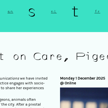
n s t 
en
nl
fr