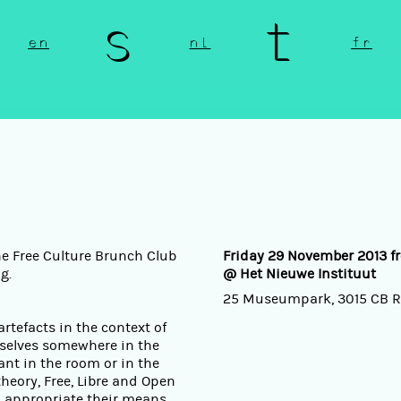
n s t 
en
nl
fr