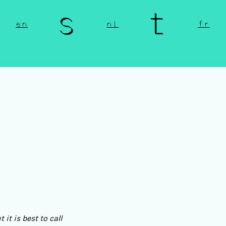
n s t 
en
nl
fr