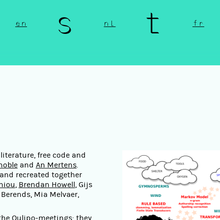
n s t 
en
nl
fr