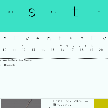
n s t 
en
nl
fr