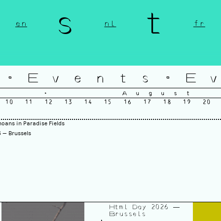
n s t 
en
nl
fr