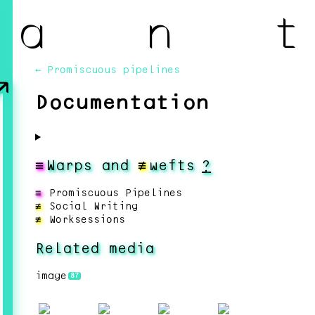
a n t
↗