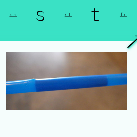
n s t 
en
nl
fr