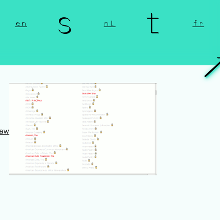
n s t 
en
nl
fr