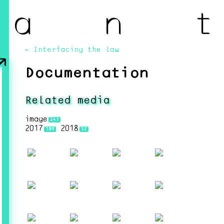
a n t
↗