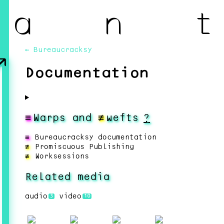
a n t
↗