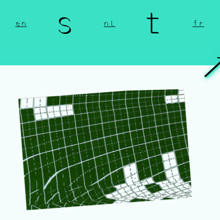
n s t 
en
nl
fr