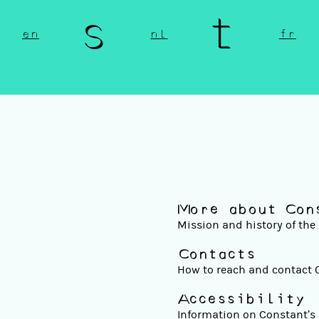
n s t 
en
nl
fr